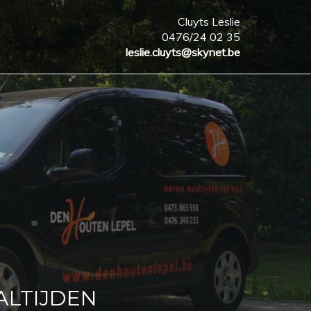
Cluyts Leslie
0476/24 02 35
leslie.cluyts@skynet.be
ALTIJDEN